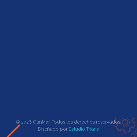
Contacto
Productos
Representantes
Ingreso Clientes
Horarios de Atención
Lunes a Viernes de 07:00 a 15:30
© 2026 GanMar. Todos los derechos reservados.
Diseñado por
Estudio Triana