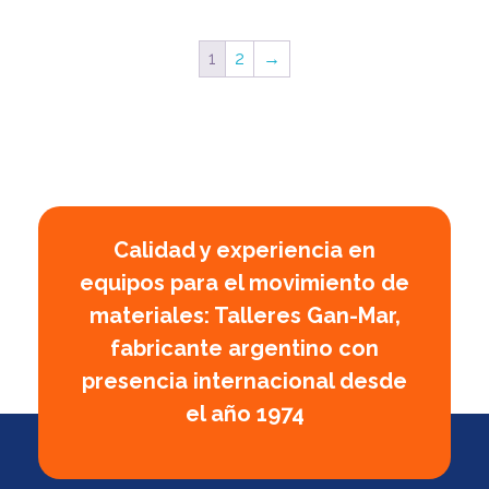
1
2
→
Calidad y experiencia en
equipos para el movimiento de
materiales: Talleres Gan-Mar,
fabricante argentino con
presencia internacional desde
el año 1974