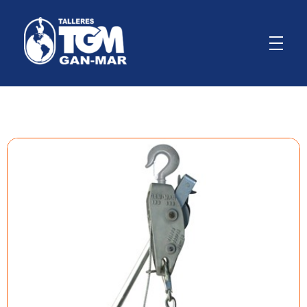
GanMar
Empresa Argentina fabricante de polipastos manuales, eléctricos y a palanca, cabrestantes manuales