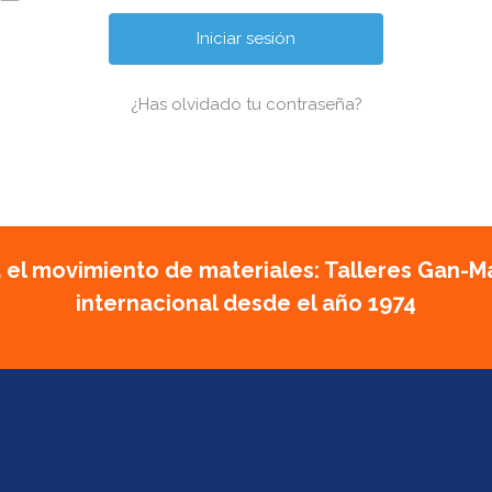
¿Has olvidado tu contraseña?
 el movimiento de materiales: Talleres Gan-M
internacional desde el año 1974