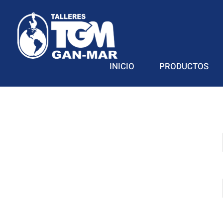
GanMar
Empresa Argentina fabricante de polipastos manuales, eléctricos y a palanca, cabrestantes manuales
INICIO
PRODUCTOS