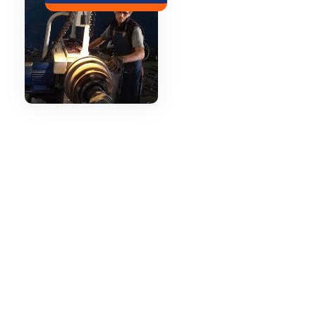
Somos líderes en la
industria de equipos para
movimiento de materiales
Perfeccionamiento constante para ofrecer más y
mejores productos y servicios.
55 años de continua labor en favor de la industria
nacional.
Nuestros clientes son el fin mismo de nuestro
trabajo.
CONTACTANOS