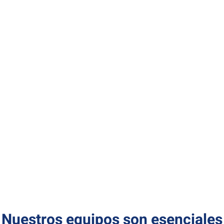
apoyo incondicional.
En Talleres Gan-Mar, seguimos comprometidos con
nuestro objetivo original de satisfacer las
necesidades de nuestros clientes. Con la última
tecnología y un equipo altamente capacitado,
estamos seguros de poder seguir brindándoles el
mejor servicio durante muchos años más.
Gracias por confiar en nosotros.
CONOCENOS
Nuestros equipos son esenciales