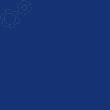
GanMar
Empresa Argentina fabricante de polipastos manuales, eléctricos y a palanca, cabrestantes manuales
POLIPASTOS Y
CABRESTANTES
Más de 55 años de experiencia en fabricación
de equipos para el movimiento de materiales.