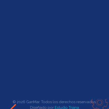
Empresa
Contacto
Productos
Representantes
Ingreso Clientes
Horarios de Atención
Lunes a Viernes de 07:00 a 15:30
© 2026 GanMar. Todos los derechos reservados.
Diseñado por
Estudio Triana