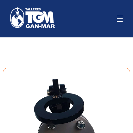
GanMar
Empresa Argentina fabricante de polipastos manuales, eléctricos y a palanca, cabrestantes manuales