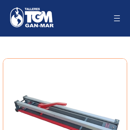
GanMar
Empresa Argentina fabricante de polipastos manuales, eléctricos y a palanca, cabrestantes manuales