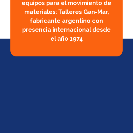
equipos para el movimiento de
materiales: Talleres Gan-Mar,
fabricante argentino con
presencia internacional desde
el año 1974
GanMar
Empresa Argentina fabricante de polipastos manuales, eléctricos y a palanca, cabrestantes manuales
Calle 5 Nº 2076, Frontera, Santa Fe, Argentina,
2400
Tel.: +54 351 5680940