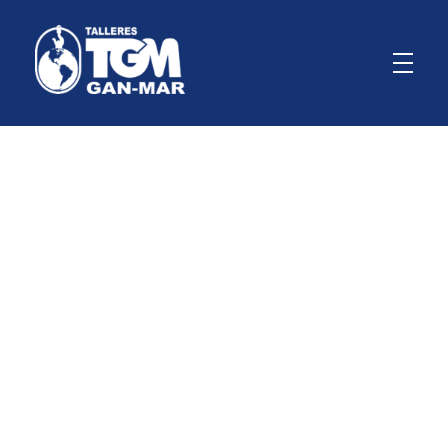
GanMar
Empresa Argentina fabricante de polipastos manuales, eléctricos y a palanca, cabrestantes manuales
Nombre de usuario
Nombre
Apellidos
Dirección de correo electrónico