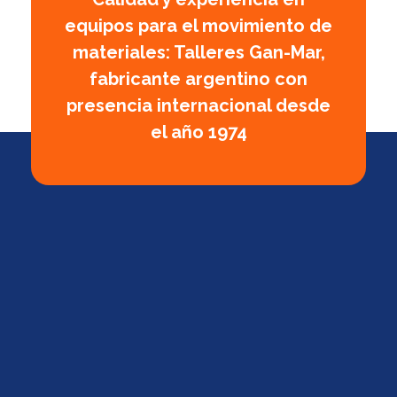
equipos para el movimiento de
materiales: Talleres Gan-Mar,
fabricante argentino con
presencia internacional desde
el año 1974
GanMar
Empresa Argentina fabricante de polipastos manuales, eléctricos y a palanca, cabrestantes manuales
Calle 5 Nº 2076, Frontera, Santa Fe, Argentina,
2400
Tel.: +54 351 5680940