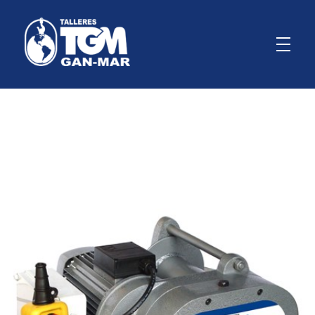
GanMar
Empresa Argentina fabricante de polipastos manuales, eléctricos y a palanca, cabrestantes manuales